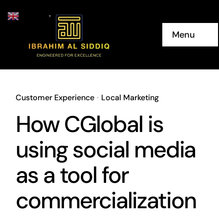
Skip
English
▼
to
Menu
content
Home
About Us
Customer Experience
•
Local Marketing
How CGlobal is
Services
using social media
Projects
as a tool for
Contact Us
commercialization